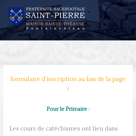
Aller
au
contenu
formulaire d’inscription au bas de la page
!
Pour le Primaire :
Les cours de catéchismes ont lieu dans