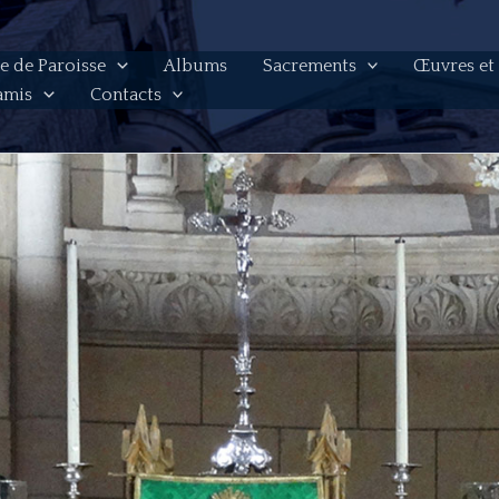
e de Paroisse
Albums
Sacrements
Œuvres et
amis
Contacts